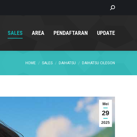
Search:
SALES
AREA
PENDAFTARAN
UPDATE
You are here:
HOME
SALES
DAIHATSU
DAIHATSU CILEGON
Mei
29
2025