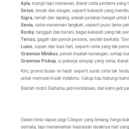
Ayla
, mungil tapi menawan, ibarat cinta pertama yang t
Sirion
, lincah dan elegan, seperti kekasih yang membu
Sigra
, ramah dan lapang, adalah pelukan hangat untuk 
Xenia
, setia menemani langkah, seperti puisi lama y
Rocky
, tangguh dan berani, bagai kekasih yang tak 
Terios
, gagah dan penuh pesona, seolah berkata: “Gen
Luxio
, sopan dan luas hati, seperti cinta yang tak p
Granmax Minibus
, penuh muatan kenangan, setiap kur
Granmax Pickup
, si pekerja senyap yang setia, ibara
Kini, promo bulan ini hadir seperti surat cinta tak ter
untuk memulai kisah indahmu. Cukup kau hubungi kami,
Biarlah mobil Daihatsu jadi kendaraan, dan kami jadi p
Dalam hela napas pagi Cilegon yang tenang, harga buk
semata, tapi menawarkan kejelasan layaknya hati yang