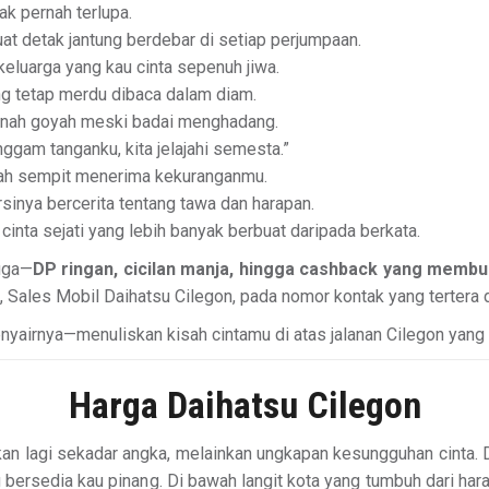
ak pernah terlupa.
at detak jantung berdebar di setiap perjumpaan.
keluarga yang kau cinta sepenuh jiwa.
ang tetap merdu dibaca dalam diam.
pernah goyah meski badai menghadang.
ggam tanganku, kita jelajahi semesta.”
ernah sempit menerima kekuranganmu.
sinya bercerita tentang tawa dan harapan.
t cinta sejati yang lebih banyak berbuat daripada berkata.
duga—
DP ringan, cicilan manja, hingga cashback yang membu
 Sales Mobil Daihatsu Cilegon, pada nomor kontak yang tertera di
enyairnya—menuliskan kisah cintamu di atas jalanan Cilegon yang 
Harga Daihatsu Cilegon
an lagi sekadar angka, melainkan ungkapan kesungguhan cinta. 
 bersedia kau pinang. Di bawah langit kota yang tumbuh dari hara