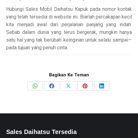
Hubungi Sales Mobil Daihatsu Kapuk pada nomor kontak
yang telah tersedia di website ini. Biarlah percakapan kecil
kita menjadi awal dari perjalanan panjang yang indah.
Sebab dalam dunia yang terus bergerak, mungkin hanya
satu hal yang tak berubah: keinginan untuk selalu sampai—
pada tujuan yang penuh cinta.
Bagikan Ke Teman
Share
Share
Share
Share
Share
on
on
on
on
on
WhatsApp
Facebook
X
Pinterest
LinkedIn
Sales Daihatsu Tersedia