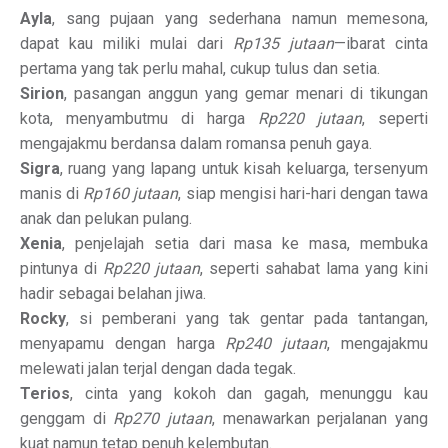
Ayla
, sang pujaan yang sederhana namun memesona,
dapat kau miliki mulai dari
Rp135 jutaan
—ibarat cinta
pertama yang tak perlu mahal, cukup tulus dan setia.
Sirion
, pasangan anggun yang gemar menari di tikungan
kota, menyambutmu di harga
Rp220 jutaan
, seperti
mengajakmu berdansa dalam romansa penuh gaya.
Sigra
, ruang yang lapang untuk kisah keluarga, tersenyum
manis di
Rp160 jutaan
, siap mengisi hari-hari dengan tawa
anak dan pelukan pulang.
Xenia
, penjelajah setia dari masa ke masa, membuka
pintunya di
Rp220 jutaan
, seperti sahabat lama yang kini
hadir sebagai belahan jiwa.
Rocky
, si pemberani yang tak gentar pada tantangan,
menyapamu dengan harga
Rp240 jutaan
, mengajakmu
melewati jalan terjal dengan dada tegak.
Terios
, cinta yang kokoh dan gagah, menunggu kau
genggam di
Rp270 jutaan
, menawarkan perjalanan yang
kuat namun tetap penuh kelembutan.