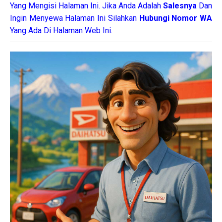
Yang Mengisi Halaman Ini. Jika Anda Adalah
Salesnya
Dan
Ingin Menyewa Halaman Ini Silahkan
Hubungi Nomor WA
Yang Ada Di Halaman Web Ini.