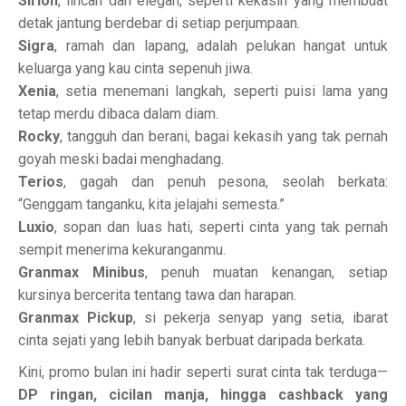
Sirion
, lincah dan elegan, seperti kekasih yang membuat
detak jantung berdebar di setiap perjumpaan.
Sigra
, ramah dan lapang, adalah pelukan hangat untuk
keluarga yang kau cinta sepenuh jiwa.
Xenia
, setia menemani langkah, seperti puisi lama yang
tetap merdu dibaca dalam diam.
Rocky
, tangguh dan berani, bagai kekasih yang tak pernah
goyah meski badai menghadang.
Terios
, gagah dan penuh pesona, seolah berkata:
“Genggam tanganku, kita jelajahi semesta.”
Luxio
, sopan dan luas hati, seperti cinta yang tak pernah
sempit menerima kekuranganmu.
Granmax Minibus
, penuh muatan kenangan, setiap
kursinya bercerita tentang tawa dan harapan.
Granmax Pickup
, si pekerja senyap yang setia, ibarat
cinta sejati yang lebih banyak berbuat daripada berkata.
Kini, promo bulan ini hadir seperti surat cinta tak terduga—
DP ringan, cicilan manja, hingga cashback yang