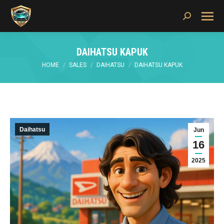
Search:
DAIHATSU KAPUK
You are here:
HOME
SALES
DAIHATSU
DAIHATSU KAPUK
Daihatsu
Jun
16
2025