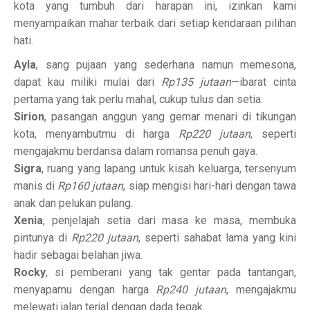
kota yang tumbuh dari harapan ini, izinkan kami
menyampaikan mahar terbaik dari setiap kendaraan pilihan
hati.
Ayla
, sang pujaan yang sederhana namun memesona,
dapat kau miliki mulai dari
Rp135 jutaan
—ibarat cinta
pertama yang tak perlu mahal, cukup tulus dan setia.
Sirion
, pasangan anggun yang gemar menari di tikungan
kota, menyambutmu di harga
Rp220 jutaan
, seperti
mengajakmu berdansa dalam romansa penuh gaya.
Sigra
, ruang yang lapang untuk kisah keluarga, tersenyum
manis di
Rp160 jutaan
, siap mengisi hari-hari dengan tawa
anak dan pelukan pulang.
Xenia
, penjelajah setia dari masa ke masa, membuka
pintunya di
Rp220 jutaan
, seperti sahabat lama yang kini
hadir sebagai belahan jiwa.
Rocky
, si pemberani yang tak gentar pada tantangan,
menyapamu dengan harga
Rp240 jutaan
, mengajakmu
melewati jalan terjal dengan dada tegak.