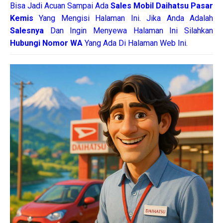
Bisa Jadi Acuan Sampai Ada
Sales Mobil Daihatsu Pasar
Kemis
Yang Mengisi Halaman Ini. Jika Anda Adalah
Salesnya
Dan Ingin Menyewa Halaman Ini Silahkan
Hubungi Nomor WA
Yang Ada Di Halaman Web Ini.