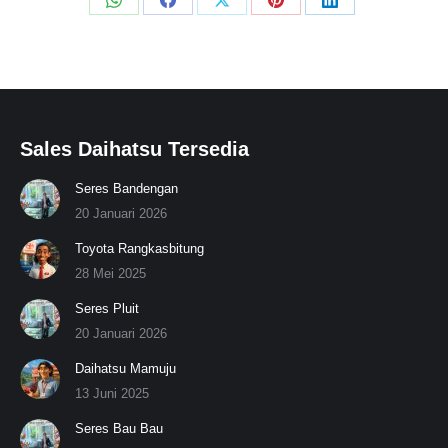
Share
Share
Share
Share
Share
on
on
on
on
on
WhatsApp
Facebook
X
Pinterest
LinkedIn
Sales Daihatsu Tersedia
Seres Bandengan
20 Januari 2026
Toyota Rangkasbitung
28 Mei 2025
Seres Pluit
20 Januari 2026
Daihatsu Mamuju
13 Juni 2025
Seres Bau Bau