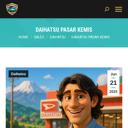
Search:
DAIHATSU PASAR KEMIS
You are here:
HOME
SALES
DAIHATSU
DAIHATSU PASAR KEMIS
Daihatsu
Jun
21
2025