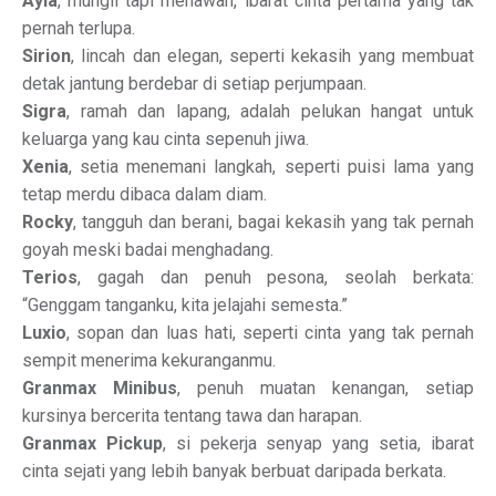
Ayla
, mungil tapi menawan, ibarat cinta pertama yang tak
pernah terlupa.
Sirion
, lincah dan elegan, seperti kekasih yang membuat
detak jantung berdebar di setiap perjumpaan.
Sigra
, ramah dan lapang, adalah pelukan hangat untuk
keluarga yang kau cinta sepenuh jiwa.
Xenia
, setia menemani langkah, seperti puisi lama yang
tetap merdu dibaca dalam diam.
Rocky
, tangguh dan berani, bagai kekasih yang tak pernah
goyah meski badai menghadang.
Terios
, gagah dan penuh pesona, seolah berkata:
“Genggam tanganku, kita jelajahi semesta.”
Luxio
, sopan dan luas hati, seperti cinta yang tak pernah
sempit menerima kekuranganmu.
Granmax Minibus
, penuh muatan kenangan, setiap
kursinya bercerita tentang tawa dan harapan.
Granmax Pickup
, si pekerja senyap yang setia, ibarat
cinta sejati yang lebih banyak berbuat daripada berkata.