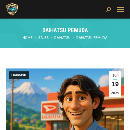
Search:
DAIHATSU PEMUDA
You are here:
HOME
SALES
DAIHATSU
DAIHATSU PEMUDA
Daihatsu
Jun
19
2025