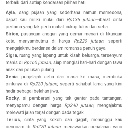
terbaik dari setiap kendaraan pilihan hati.
Ayla
, sang pujaan yang sederhana namun memesona,
dapat kau miliki mulai dari
Rp135 jutaan
—ibarat cinta
pertama yang tak perlu mahal, cukup tulus dan setia.
Sirion
, pasangan anggun yang gemar menari di tikungan
kota, menyambutmu di harga
Rp220 jutaan
, seperti
mengajakmu berdansa dalam romansa penuh gaya.
Sigra
, ruang yang lapang untuk kisah keluarga, tersenyum
manis di
Rp160 jutaan
, siap mengisi hari-hari dengan tawa
anak dan pelukan pulang.
Xenia
, penjelajah setia dari masa ke masa, membuka
pintunya di
Rp220 jutaan
, seperti sahabat lama yang kini
hadir sebagai belahan jiwa.
Rocky
, si pemberani yang tak gentar pada tantangan,
menyapamu dengan harga
Rp240 jutaan
, mengajakmu
melewati jalan terjal dengan dada tegak.
Terios
, cinta yang kokoh dan gagah, menunggu kau
genggam di
Rp270 jutaan
, menawarkan perjalanan yang