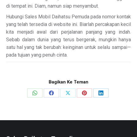
di tempat ini. Diam, namun siap menyambut.
Hubungi Sales Mobil Daihatsu Pemuda pada nomor kontak
yang telah tersedia di website ini. Biarlah percakapan kecil
kita menjadi awal dari perjalanan panjang yang indah.
Sebab dalam dunia yang terus bergerak, mungkin hanya
satu hal yang tak berubah: keinginan untuk selalu sampai—
pada tujuan yang penuh cinta.
Bagikan Ke Teman
Share
Share
Share
Share
Share
on
on
on
on
on
WhatsApp
Facebook
X
Pinterest
LinkedIn