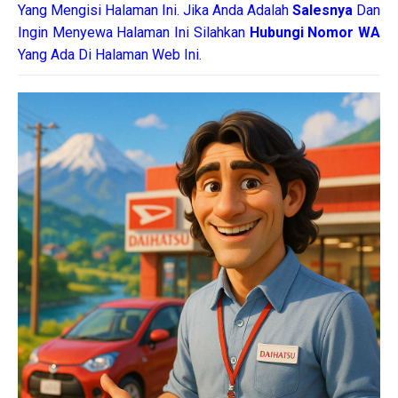
Yang Mengisi Halaman Ini. Jika Anda Adalah
Salesnya
Dan
Ingin Menyewa Halaman Ini Silahkan
Hubungi Nomor WA
Yang Ada Di Halaman Web Ini.