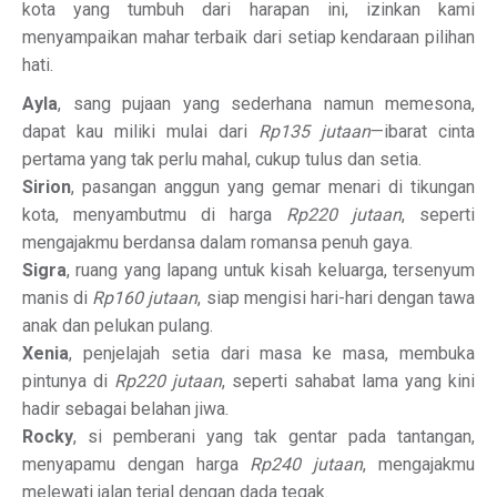
kota yang tumbuh dari harapan ini, izinkan kami
menyampaikan mahar terbaik dari setiap kendaraan pilihan
hati.
Ayla
, sang pujaan yang sederhana namun memesona,
dapat kau miliki mulai dari
Rp135 jutaan
—ibarat cinta
pertama yang tak perlu mahal, cukup tulus dan setia.
Sirion
, pasangan anggun yang gemar menari di tikungan
kota, menyambutmu di harga
Rp220 jutaan
, seperti
mengajakmu berdansa dalam romansa penuh gaya.
Sigra
, ruang yang lapang untuk kisah keluarga, tersenyum
manis di
Rp160 jutaan
, siap mengisi hari-hari dengan tawa
anak dan pelukan pulang.
Xenia
, penjelajah setia dari masa ke masa, membuka
pintunya di
Rp220 jutaan
, seperti sahabat lama yang kini
hadir sebagai belahan jiwa.
Rocky
, si pemberani yang tak gentar pada tantangan,
menyapamu dengan harga
Rp240 jutaan
, mengajakmu
melewati jalan terjal dengan dada tegak.