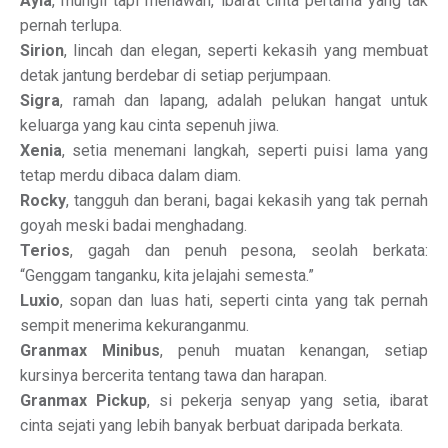
Ayla
, mungil tapi menawan, ibarat cinta pertama yang tak
pernah terlupa.
Sirion
, lincah dan elegan, seperti kekasih yang membuat
detak jantung berdebar di setiap perjumpaan.
Sigra
, ramah dan lapang, adalah pelukan hangat untuk
keluarga yang kau cinta sepenuh jiwa.
Xenia
, setia menemani langkah, seperti puisi lama yang
tetap merdu dibaca dalam diam.
Rocky
, tangguh dan berani, bagai kekasih yang tak pernah
goyah meski badai menghadang.
Terios
, gagah dan penuh pesona, seolah berkata:
“Genggam tanganku, kita jelajahi semesta.”
Luxio
, sopan dan luas hati, seperti cinta yang tak pernah
sempit menerima kekuranganmu.
Granmax Minibus
, penuh muatan kenangan, setiap
kursinya bercerita tentang tawa dan harapan.
Granmax Pickup
, si pekerja senyap yang setia, ibarat
cinta sejati yang lebih banyak berbuat daripada berkata.