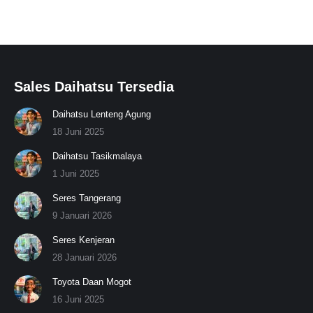
on
on
on
on
on
WhatsApp
Facebook
X
Pinterest
LinkedIn
Sales Daihatsu Tersedia
Daihatsu Lenteng Agung
18 Juni 2025
Daihatsu Tasikmalaya
1 Juni 2025
Seres Tangerang
9 Januari 2026
Seres Kenjeran
28 Januari 2026
Toyota Daan Mogot
16 Juni 2025