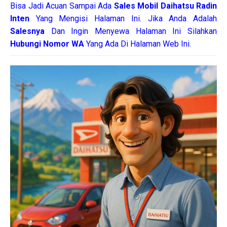
Bisa Jadi Acuan Sampai Ada
Sales Mobil Daihatsu Radin
Inten
Yang Mengisi Halaman Ini. Jika Anda Adalah
Salesnya
Dan Ingin Menyewa Halaman Ini Silahkan
Hubungi Nomor WA
Yang Ada Di Halaman Web Ini.