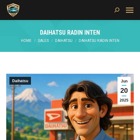
Search:
DAIHATSU RADIN INTEN
You are here:
HOME
SALES
DAIHATSU
DAIHATSU RADIN INTEN
Daihatsu
Jun
20
2025