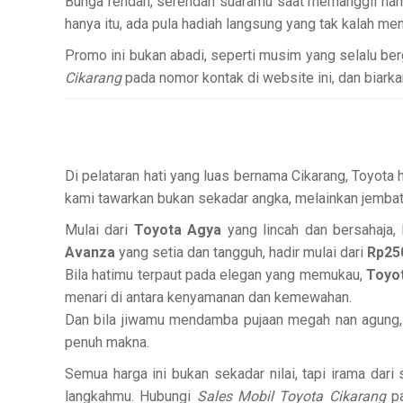
Bunga rendah, serendah suaramu saat memanggil nam
hanya itu, ada pula hadiah langsung yang tak kalah m
Promo ini bukan abadi, seperti musim yang selalu be
Cikarang
pada nomor kontak di website ini, dan biarka
Di pelataran hati yang luas bernama Cikarang, Toyota
kami tawarkan bukan sekadar angka, melainkan jembat
Mulai dari
Toyota Agya
yang lincah dan bersahaja, 
Avanza
yang setia dan tangguh, hadir mulai dari
Rp250
Bila hatimu terpaut pada elegan yang memukau,
Toyo
menari di antara kenyamanan dan kemewahan.
Dan bila jiwamu mendamba pujaan megah nan agung
penuh makna.
Semua harga ini bukan sekadar nilai, tapi irama dari
langkahmu. Hubungi
Sales Mobil Toyota Cikarang
pa