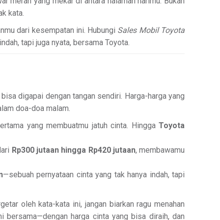
r merah yang mekar di antara halaman harimu. Bukan
k kata.
anmu dari kesempatan ini. Hubungi
Sales Mobil Toyota
ndah, tapi juga nyata, bersama Toyota.
 bisa digapai dengan tangan sendiri. Harga-harga yang
dalam doa-doa malam.
rtama yang membuatmu jatuh cinta. Hingga
Toyota
dari
Rp300 jutaan hingga Rp420 jutaan
, membawamu
n
—sebuah pernyataan cinta yang tak hanya indah, tapi
getar oleh kata-kata ini, jangan biarkan ragu menahan
ini bersama—dengan harga cinta yang bisa diraih, dan