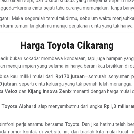
aku dalam sepi, dan diskon khusus yang menjelma seperti mawa
enggoda—karena cinta sejati tahu caranya memanjakan, tanpa banya
rganti. Maka segeralah temui takdirmu, sebelum waktu menjauhk
n kami temani langkahmu menuju perjalanan cinta yang tak hanya i
Harga Toyota Cikarang
 hadir bukan sekadar membawa kendaraan, tapi juga harapan yang
an menuju impian yang selama ini hanya berani kau bisikkan di 
bisa kau miliki mulai dari
Rp170 jutaan
—semurah senyuman pe
 jutaan
, seperti cinta keluarga yang tak pernah lelah menunggu.
ta Veloz
dan
Kijang Innova Zenix
menanti dengan harga mulai 
,
Toyota Alphard
siap menyambutmu dari angka
Rp1,3 miliara
 simfoni perjalananmu bersama Toyota. Dan jika hatimu telah ber
da nomor kontak di website ini, dan biarlah kita mulai kisah 