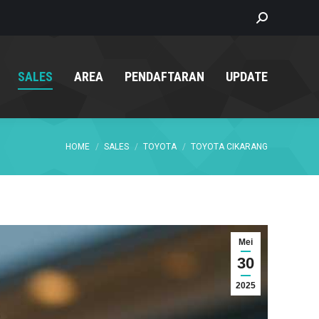
Search:
SALES
AREA
PENDAFTARAN
UPDATE
You are here:
HOME
SALES
TOYOTA
TOYOTA CIKARANG
Mei
30
2025