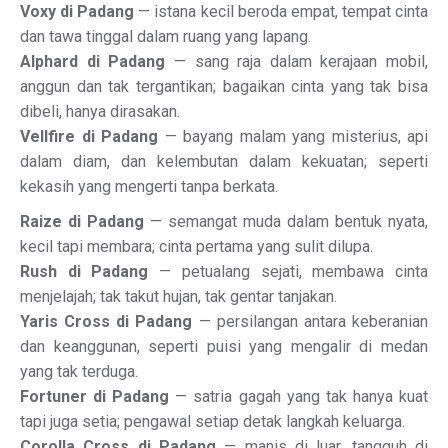
Voxy di Padang
— istana kecil beroda empat, tempat cinta
dan tawa tinggal dalam ruang yang lapang.
Alphard di Padang
— sang raja dalam kerajaan mobil,
anggun dan tak tergantikan; bagaikan cinta yang tak bisa
dibeli, hanya dirasakan.
Vellfire di Padang
— bayang malam yang misterius, api
dalam diam, dan kelembutan dalam kekuatan; seperti
kekasih yang mengerti tanpa berkata.
Raize di Padang
— semangat muda dalam bentuk nyata,
kecil tapi membara; cinta pertama yang sulit dilupa.
Rush di Padang
— petualang sejati, membawa cinta
menjelajah; tak takut hujan, tak gentar tanjakan.
Yaris Cross di Padang
— persilangan antara keberanian
dan keanggunan, seperti puisi yang mengalir di medan
yang tak terduga.
Fortuner di Padang
— satria gagah yang tak hanya kuat
tapi juga setia; pengawal setiap detak langkah keluarga.
Corolla Cross di Padang
— manis di luar, tangguh di