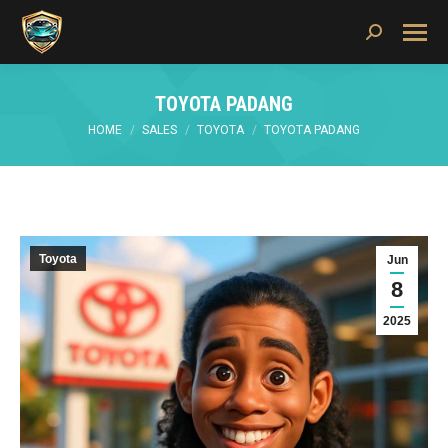
Search:
TOYOTA PADANG
You are here:
HOME
SALES
TOYOTA
TOYOTA PADANG
Toyota
Jun
8
2025