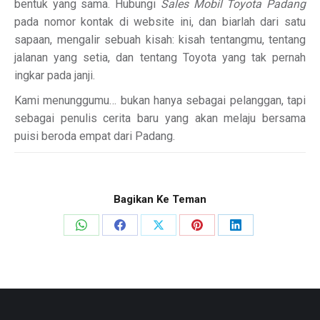
bentuk yang sama. Hubungi
Sales Mobil Toyota Padang
pada nomor kontak di website ini, dan biarlah dari satu
sapaan, mengalir sebuah kisah: kisah tentangmu, tentang
jalanan yang setia, dan tentang Toyota yang tak pernah
ingkar pada janji.
Kami menunggumu… bukan hanya sebagai pelanggan, tapi
sebagai penulis cerita baru yang akan melaju bersama
puisi beroda empat dari Padang.
Bagikan Ke Teman
Share
Share
Share
Share
Share
on
on
on
on
on
WhatsApp
Facebook
X
Pinterest
LinkedIn